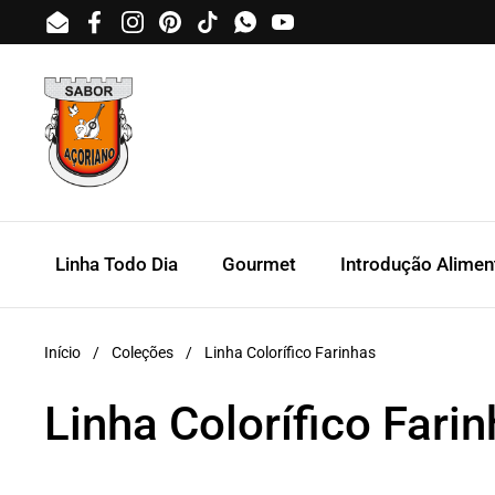
Ir para o conteúdo
Email
Facebook
Instagram
Pinterest
TikTok
WhatsApp
YouTube
Linha Todo Dia
Gourmet
Introdução Alimen
Início
/
Coleções
/
Linha Colorífico Farinhas
Linha Colorífico Fari