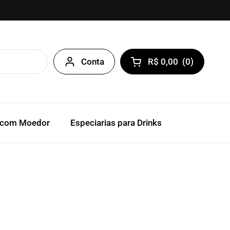
Conta
R$ 0,00
(
0
)
Abrir carrinho
 com Moedor
Especiarias para Drinks